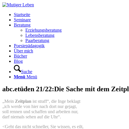
Startseite
Seminare
Beratung
Erziehungsberatung
Lebensberatung
Paarberatung
Poesiepädagogik
Über mich
Bücher
Blog
Suche
Menü
Menü
abc.etüden 21/22:Die Sache mit dem Zeitp
„Mein
Zeitplan
ist straff“, die Inge beklagt
„ich werde von hier nach dort nur gejagt,
soll rennen und schaffen und arbeiten nur,
darf niemals sehen auf die Uhr“.
<Geht das nicht schneller, Sie wissen, es eilt,