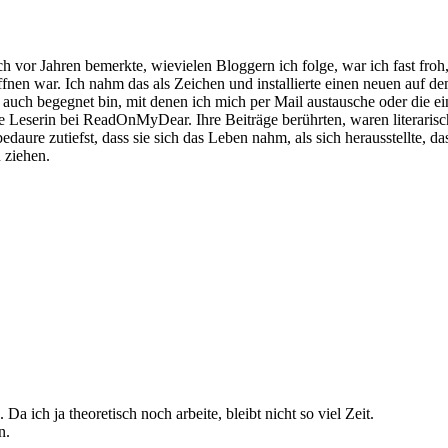
 ich vor Jahren bemerkte, wievielen Bloggern ich folge, war ich fast fr
fnen war. Ich nahm das als Zeichen und installierte einen neuen auf d
 auch begegnet bin, mit denen ich mich per Mail austausche oder die ei
eue Leserin bei ReadOnMyDear. Ihre Beiträge berührten, waren literaris
ure zutiefst, dass sie sich das Leben nahm, als sich herausstellte, dass 
 ziehen.
 Da ich ja theoretisch noch arbeite, bleibt nicht so viel Zeit.
n.