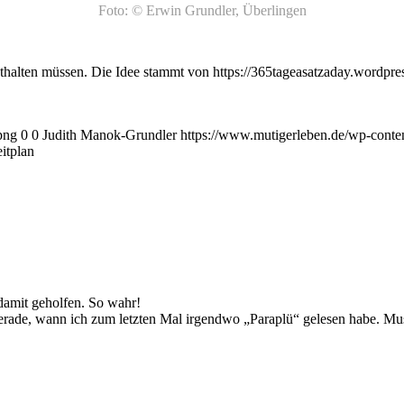
Foto: © Erwin Grundler, Überlingen
thalten müssen. Die Idee stammt von https://365tageasatzaday.wordpr
png
0
0
Judith Manok-Grundler
https://www.mutigerleben.de/wp-conte
itplan
damit geholfen. So wahr!
erade, wann ich zum letzten Mal irgendwo „Paraplü“ gelesen habe. Mu