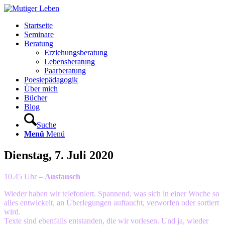
Startseite
Seminare
Beratung
Erziehungsberatung
Lebensberatung
Paarberatung
Poesiepädagogik
Über mich
Bücher
Blog
Suche
Menü
Menü
Dienstag, 7. Juli 2020
10.45 Uhr –
Austausch
Wieder haben wir telefoniert. Spannend, was sich in einer Woche so
alles entwickelt, an Überlegungen auftaucht, verworfen oder sortiert
wird.
Texte sind ebenfalls entstanden, die wir vorlesen. Und ja, wieder