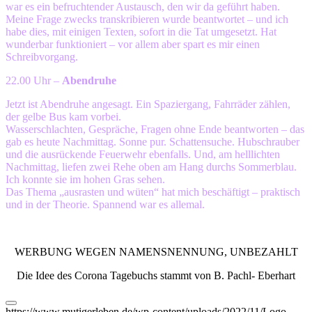
war es ein befruchtender Austausch, den wir da geführt haben.
Meine Frage zwecks transkribieren wurde beantwortet – und ich
habe dies, mit einigen Texten, sofort in die Tat umgesetzt. Hat
wunderbar funktioniert – vor allem aber spart es mir einen
Schreibvorgang.
22.00 Uhr –
Abendruhe
Jetzt ist Abendruhe angesagt. Ein Spaziergang, Fahrräder zählen,
der gelbe Bus kam vorbei.
Wasserschlachten, Gespräche, Fragen ohne Ende beantworten – das
gab es heute Nachmittag. Sonne pur. Schattensuche. Hubschrauber
und die ausrückende Feuerwehr ebenfalls. Und, am helllichten
Nachmittag, liefen zwei Rehe oben am Hang durchs Sommerblau.
Ich konnte sie im hohen Gras sehen.
Das Thema „ausrasten und wüten“ hat mich beschäftigt – praktisch
und in der Theorie. Spannend war es allemal.
WERBUNG WEGEN NAMENSNENNUNG, UNBEZAHLT
Die Idee des Corona Tagebuchs stammt von B. Pachl- Eberhart
https://www.mutigerleben.de/wp-content/uploads/2022/11/Logo-