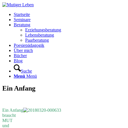
Startseite
Seminare
Beratung
Erziehungsberatung
Lebensberatung
Paarberatung
Poesiepädagogik
Über mich
Bücher
Blog
Suche
Menü
Menü
Ein Anfang
Ein Anfang
braucht
MUT
und