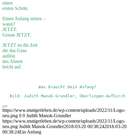
einen
ersten Schritt.
Einen Anfang setzen –
wann?
JETZT.
Genau JETZT.
JETZT ist die Zeit
die das Grau
auflöst
das Ahnen
bricht auf.
Was braucht Dein Anfang?
Bild: Judith Manok-Grundler, Überlingen-Aufkirch
https://www.mutigerleben.de/wp-content/uploads/2022/11/Logo-
neu.png
0
0
Judith Manok-Grundler
https://www.mutigerleben.de/wp-content/uploads/2022/11/Logo-
neu.png
Judith Manok-Grundler
2018-03-20 00:38:24
2018-03-20
00:38:24
Ein Anfang