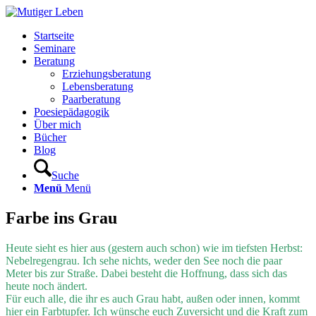
Startseite
Seminare
Beratung
Erziehungsberatung
Lebensberatung
Paarberatung
Poesiepädagogik
Über mich
Bücher
Blog
Suche
Menü
Menü
Farbe ins Grau
Heute sieht es hier aus (gestern auch schon) wie im tiefsten Herbst:
Nebelregengrau. Ich sehe nichts, weder den See noch die paar
Meter bis zur Straße. Dabei besteht die Hoffnung, dass sich das
heute noch ändert.
Für euch alle, die ihr es auch Grau habt, außen oder innen, kommt
hier ein Farbtupfer. Ich wünsche euch Zuversicht und die Kraft zum