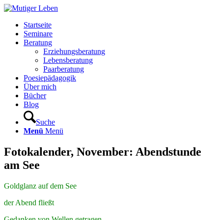
Startseite
Seminare
Beratung
Erziehungsberatung
Lebensberatung
Paarberatung
Poesiepädagogik
Über mich
Bücher
Blog
Suche
Menü
Menü
Fotokalender, November:
Abendstunde
am See
Goldglanz auf dem See
der Abend fließt
Gedanken von Wellen getragen