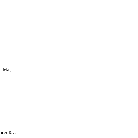
n Mal,
äum süß…