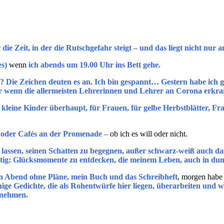
ie Zeit, in der die Rutschgefahr steigt – und das liegt nicht nur
es)
wenn
ich abends um 19.00 Uhr ins Bett gehe.
e? Die Zeichen deuten es an. Ich bin gespannt… Gestern habe ich 
ber wenn die allermeisten Lehrerinnen und Lehrer an Corona erkrank
kleine Kinder überhaupt, für Frauen, für gelbe Herbstblätter, F
n oder Cafés an der Promenade –
ob ich es will oder nicht.
 zu lassen, seinen Schatten zu begegnen, außer schwarz-weiß auch
tig: Glücksmomente zu entdecken, die meinem Leben, auch in dun
n Abend ohne Pläne, mein Buch und das Schreibheft
, morgen habe 
inige Gedichte, die als Rohentwürfe hier liegen, überarbeiten un
rnehmen.