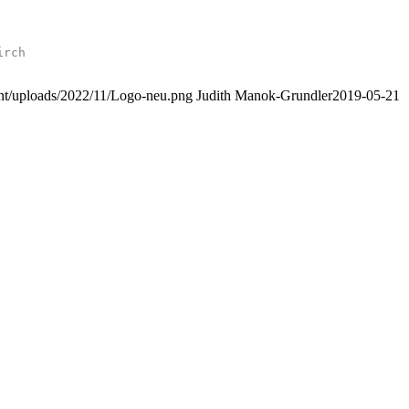
irch
nt/uploads/2022/11/Logo-neu.png
Judith Manok-Grundler
2019-05-21