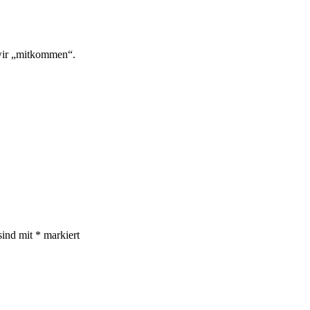
 wir „mitkommen“.
sind mit
*
markiert