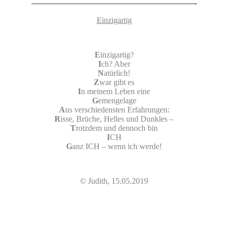
————————————————————-
Einzigartig
E
inzigartig?
I
ch? Aber
N
atürlich!
Z
war gibt es
I
n meinem Leben eine
G
emengelage
A
us verschiedensten Erfahrungen:
R
isse, Brüche, Helles und Dunkles –
T
rotzdem und dennoch bin
I
CH
G
anz ICH – wenn ich werde!
© Judith, 15.05.2019