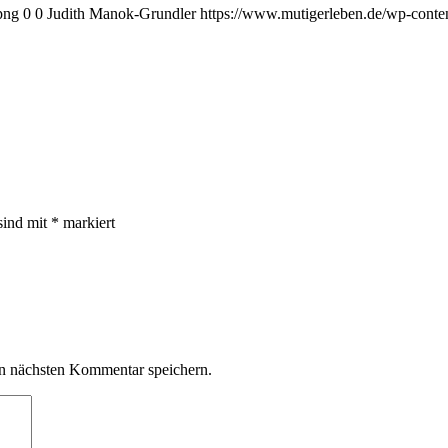
png
0
0
Judith Manok-Grundler
https://www.mutigerleben.de/wp-conte
sind mit
*
markiert
n nächsten Kommentar speichern.