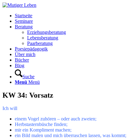
Startseite
Seminare
Beratung
Erziehungsberatung
Lebensberatung
Paarberatung
Poesiepädagogik
Über mich
Bücher
Blog
Suche
Menü
Menü
KW 34: Vorsatz
Ich will
einem Vogel zuhören – oder auch zweien;
Herbstasternbüsche finden;
mir ein Kompliment machen;
ein Bild malen und mich überraschen lassen, was kommt;