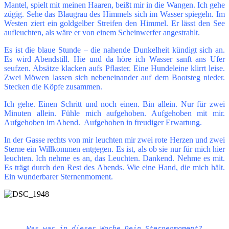
Mantel, spielt mit meinen Haaren, beißt mir in die Wangen. Ich gehe
zügig. Sehe das Blaugrau des Himmels sich im Wasser spiegeln. Im
Westen ziert ein goldgelber Streifen den Himmel. Er lässt den See
aufleuchten, als wäre er von einem Scheinwerfer angestrahlt.
Es ist die blaue Stunde – die nahende Dunkelheit kündigt sich an.
Es wird Abendstill. Hie und da höre ich Wasser sanft ans Ufer
seufzen. Absätze klacken aufs Pflaster. Eine Hundeleine klirrt leise.
Zwei Möwen lassen sich nebeneinander auf dem Bootsteg nieder.
Stecken die Köpfe zusammen.
Ich gehe. Einen Schritt und noch einen. Bin allein. Nur für zwei
Minuten allein. Fühle mich aufgehoben. Aufgehoben mit mir.
Aufgehoben im Abend. Aufgehoben in freudiger Erwartung.
In der Gasse rechts von mir leuchten mir zwei rote Herzen und zwei
Sterne ein Willkommen entgegen. Es ist, als ob sie nur für mich hier
leuchten. Ich nehme es an, das Leuchten. Dankend. Nehme es mit.
Es trägt durch den Rest des Abends. Wie eine Hand, die mich hält.
Ein wunderbarer Sternenmoment.
Was war in dieser Woche Dein Sternenmoment?