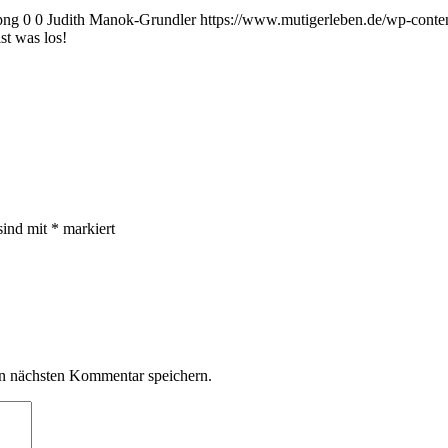
png
0
0
Judith Manok-Grundler
https://www.mutigerleben.de/wp-conte
st was los!
sind mit
*
markiert
n nächsten Kommentar speichern.