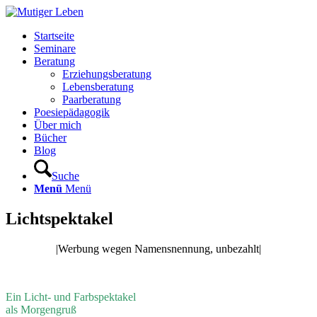
Startseite
Seminare
Beratung
Erziehungsberatung
Lebensberatung
Paarberatung
Poesiepädagogik
Über mich
Bücher
Blog
Suche
Menü
Menü
Lichtspektakel
|Werbung wegen Namensnennung, unbezahlt|
Ein Licht- und Farbspektakel
als Morgengruß