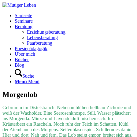
Startseite
Seminare
Beratung
Erziehungsberatung
Lebensberatung
Paarberatung
Poesiepädagogik
Über mich
Bücher
Blog
Suche
Menü
Menü
Morgenlob
Gebrumm im Distelstrauch. Nebenan blühen hellblau Zichorie und
weiß der Wacholder. Eine Seerosenknospe. Still.
Wasser plätschert
ins Morgenda. Minze und Lavendelduft mischen sich. Im
Kräuterbeet
ein Rascheln. Noch ruht der Teich im Schatten. Kühl
der Atemhauch des Morgens. Seifenblasenspiel. Schillerndes dahin.
Hier und dort. Nah und fern. Das Lob steigt empor, breitet sich aus.