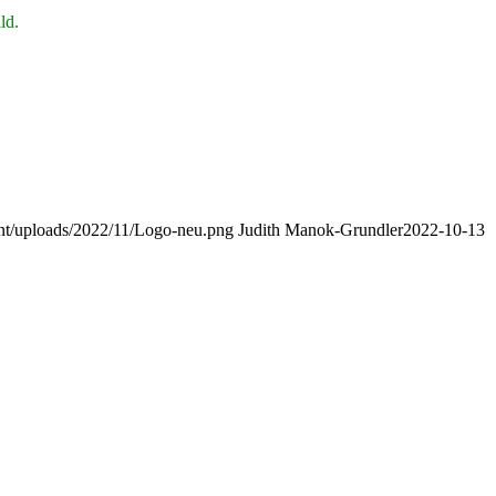
ld.
nt/uploads/2022/11/Logo-neu.png
Judith Manok-Grundler
2022-10-13