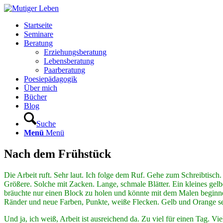
Startseite
Seminare
Beratung
Erziehungsberatung
Lebensberatung
Paarberatung
Poesiepädagogik
Über mich
Bücher
Blog
Suche
Menü
Menü
Nach dem Frühstück
Die Arbeit ruft. Sehr laut. Ich folge dem Ruf. Gehe zum Schreibtisch. 
Größere. Solche mit Zacken. Lange, schmale Blätter. Ein kleines gelbes
bräuchte nur einen Block zu holen und könnte mit dem Malen beginnen
Ränder und neue Farben, Punkte, weiße Flecken. Gelb und Orange se
Und ja, ich weiß, Arbeit ist ausreichend da. Zu viel für einen Tag. Vi