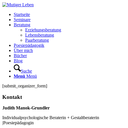
Startseite
Seminare
Beratung
Erziehungsberatung
Lebensberatung
Paarberatung
Poesiepädagogik
Über mich
Bücher
Blog
Suche
Menü
Menü
[submit_organizer_form]
Kontakt
Judith Manok-Grundler
Individualpsychologische Beraterin + Gestaltberaterin
|Poesiepädagogin