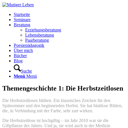
Startseite
Seminare
Beratung
Erziehungsberatung
Lebensberatung
Paarberatung
Poesiepädagogik
Über mich
Bücher
Blog
Suche
Menü
Menü
Themengeschichte 1: Die Herbstzeitlosen
Die Herbstzeitlosen blühen. Ein klassisches Zeichen für den
Spätsommer und den beginnenden Herbst. Sie hat blattlose Blüten,
die, in Verbindung mit der Farbe, sehr zart wirken.
Die Herbstzeitlose ist hochgiftig – im Jahr 2010 war sie die
Giftpflanze des Jahres. Und ja, sie wird auch in der Medizin