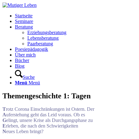
Startseite
Seminare
Beratung
Erziehungsberatung
Lebensberatung
Paarberatung
Poesiepädagogik
Über mich
Bücher
Blog
Suche
Menü
Menü
Themengeschichte 1: Tagen
T
rotz Corona Einschränkungen ist Ostern. Der
A
uferstehung geht das Leid voraus. Ob es
G
elingt, unsere Krise als Durchgangsphase zu
E
rleben, die nach den Schwierigkeiten
N
eues Leben bringt?