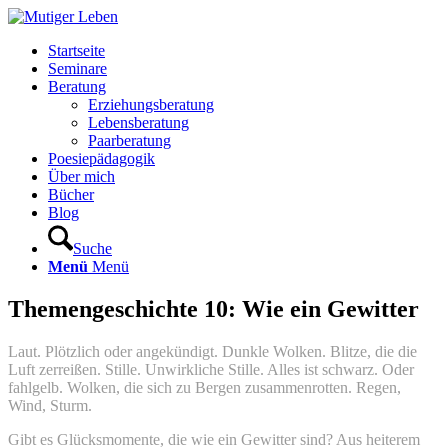
Startseite
Seminare
Beratung
Erziehungsberatung
Lebensberatung
Paarberatung
Poesiepädagogik
Über mich
Bücher
Blog
Suche
Menü
Menü
Themengeschichte 10: Wie ein Gewitter
Laut. Plötzlich oder angekündigt. Dunkle Wolken. Blitze, die die
Luft zerreißen. Stille. Unwirkliche Stille. Alles ist schwarz. Oder
fahlgelb. Wolken, die sich zu Bergen zusammenrotten. Regen,
Wind, Sturm.
Gibt es Glücksmomente, die wie ein Gewitter sind? Aus heiterem