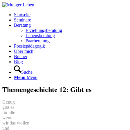
Startseite
Seminare
Beratung
Erziehungsberatung
Lebensberatung
Paarberatung
Poesiepädagogik
Über mich
Bücher
Blog
Suche
Menü
Menü
Themengeschichte 12: Gibt es
Genug
gibt es
für alle
wenn
wir das wollen
und