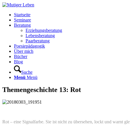
Startseite
Seminare
Beratung
Erziehungsberatung
Lebensberatung
Paarberatung
Poesiepädagogik
Über mich
Bücher
Blog
Suche
Menü
Menü
Themengeschichte 13: Rot
Rot – eine Signalfarbe. Sie ist nicht zu übersehen, lockt und warnt gl