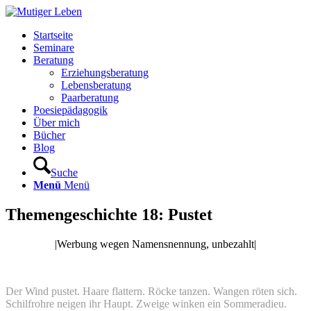
Startseite
Seminare
Beratung
Erziehungsberatung
Lebensberatung
Paarberatung
Poesiepädagogik
Über mich
Bücher
Blog
Suche
Menü
Menü
Themengeschichte 18: Pustet
|Werbung wegen Namensnennung, unbezahlt|
Der Wind pustet. Haare flattern. Röcke tanzen. Wangen röten sich.
Schilfrohre neigen ihr Haupt. Zweige winken ein Sommeradieu.