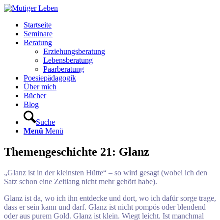
Startseite
Seminare
Beratung
Erziehungsberatung
Lebensberatung
Paarberatung
Poesiepädagogik
Über mich
Bücher
Blog
Suche
Menü
Menü
Themengeschichte 21: Glanz
„Glanz ist in der kleinsten Hütte“ – so wird gesagt (wobei ich den
Satz schon eine Zeitlang nicht mehr gehört habe).
Glanz ist da, wo ich ihn entdecke und dort, wo ich dafür sorge trage,
dass er sein kann und darf. Glanz ist nicht pompös oder blendend
oder aus purem Gold. Glanz ist klein. Wiegt leicht. Ist manchmal