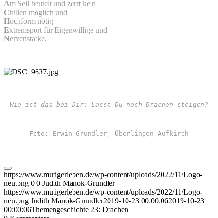
A
m Seil beutelt und zerrt kein
C
hillen möglich und
H
ochform nötig
E
xtremsport für Eigenwillige und
N
ervenstarke.
Wie ist das bei Dir: Lässt Du noch Drachen steigen?
Foto: Erwin Grundler, Überlingen-Aufkirch
https://www.mutigerleben.de/wp-content/uploads/2022/11/Logo-
neu.png
0
0
Judith Manok-Grundler
https://www.mutigerleben.de/wp-content/uploads/2022/11/Logo-
neu.png
Judith Manok-Grundler
2019-10-23 00:00:06
2019-10-23
00:00:06
Themengeschichte 23: Drachen