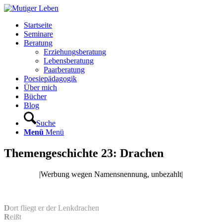
Startseite
Seminare
Beratung
Erziehungsberatung
Lebensberatung
Paarberatung
Poesiepädagogik
Über mich
Bücher
Blog
Suche
Menü
Menü
Themengeschichte 23: Drachen
|Werbung wegen Namensnennung, unbezahlt|
D
ort fliegt er der Lenkdrachen
R
eißt