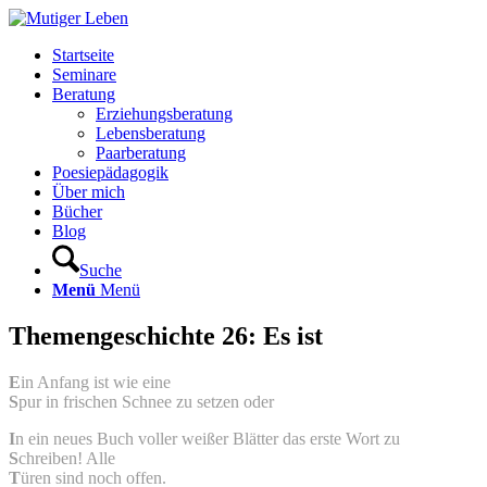
Startseite
Seminare
Beratung
Erziehungsberatung
Lebensberatung
Paarberatung
Poesiepädagogik
Über mich
Bücher
Blog
Suche
Menü
Menü
Themengeschichte 26: Es ist
E
in Anfang ist wie eine
S
pur in frischen Schnee zu setzen oder
I
n ein neues Buch voller weißer Blätter das erste Wort zu
S
chreiben! Alle
T
üren sind noch offen.