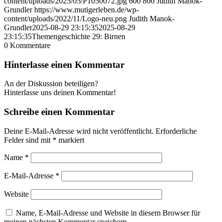
content/uploads/2025/05/P1050072.jpg
600
800
Judith Manok-
Grundler
https://www.mutigerleben.de/wp-
content/uploads/2022/11/Logo-neu.png
Judith Manok-
Grundler
2025-08-29 23:15:35
2025-08-29
23:15:35
Themengeschichte 29: Birnen
0
Kommentare
Hinterlasse einen Kommentar
An der Diskussion beteiligen?
Hinterlasse uns deinen Kommentar!
Schreibe einen Kommentar
Deine E-Mail-Adresse wird nicht veröffentlicht.
Erforderliche
Felder sind mit
*
markiert
Name
*
E-Mail-Adresse
*
Website
Name, E-Mail-Adresse und Website in diesem Browser für
meinen nächsten Kommentar speichern.