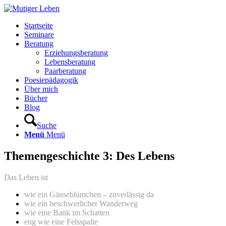
Startseite
Seminare
Beratung
Erziehungsberatung
Lebensberatung
Paarberatung
Poesiepädagogik
Über mich
Bücher
Blog
Suche
Menü
Menü
Themengeschichte 3: Des Lebens
Das Leben ist
wie ein Gänseblümchen – zuverlässig da
wie ein beschwerlicher Wanderweg
wie eine Bank im Schatten
eng wie eine Felsspalte