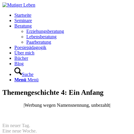
Startseite
Seminare
Beratung
Erziehungsberatung
Lebensberatung
Paarberatung
Poesiepädagogik
Über mich
Bücher
Blog
Suche
Menü
Menü
Themengeschichte 4: Ein Anfang
|Werbung wegen Namensnennung, unbezahlt|
Ein neuer Tag.
Eine neue Woche.