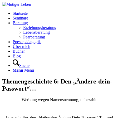
Startseite
Seminare
Beratung
Erziehungsberatung
Lebensberatung
Paarberatung
Poesiepädagogik
Über mich
Bücher
Blog
Suche
Menü
Menü
Themengeschichte 6: Den „Ändere-dein-
Passwort“…
|Werbung wegen Namensnennung, unbezahlt|
Ja, es gibt ihn, den „Nationalen Ändere-Dein-Passwort“ Tag und