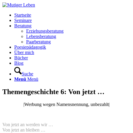
Startseite
Seminare
Beratung
Erziehungsberatung
Lebensberatung
Paarberatung
Poesiepädagogik
Über mich
Bücher
Blog
Suche
Menü
Menü
Themengeschichte 6: Von jetzt …
|Werbung wegen Namensnennung, unbezahlt|
Von jetzt an werden wir …
Von jetzt an bleiben …