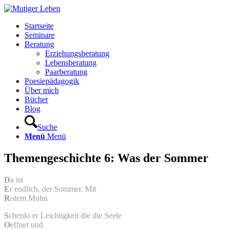
Startseite
Seminare
Beratung
Erziehungsberatung
Lebensberatung
Paarberatung
Poesiepädagogik
Über mich
Bücher
Blog
Suche
Menü
Menü
Themengeschichte 6: Was der Sommer
D
a ist
E
r endlich, der Sommer. Mit
R
otem Mohn
S
chenkt er Leichtigkeit die die Seele
O
effnet und