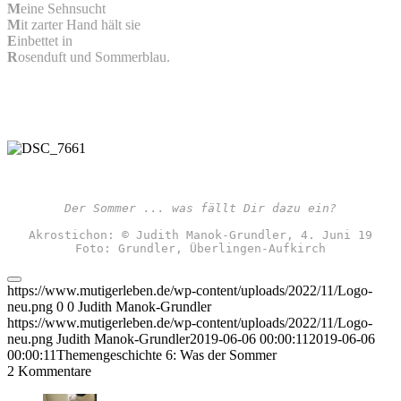
M
eine Sehnsucht
M
it zarter Hand hält sie
E
inbettet in
R
osenduft und Sommerblau.
Der Sommer ... was fällt Dir dazu ein?
Akrostichon: © Judith Manok-Grundler, 4. Juni 19
Foto: Grundler, Überlingen-Aufkirch
https://www.mutigerleben.de/wp-content/uploads/2022/11/Logo-
neu.png
0
0
Judith Manok-Grundler
https://www.mutigerleben.de/wp-content/uploads/2022/11/Logo-
neu.png
Judith Manok-Grundler
2019-06-06 00:00:11
2019-06-06
00:00:11
Themengeschichte 6: Was der Sommer
2
Kommentare