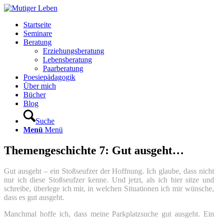
Startseite
Seminare
Beratung
Erziehungsberatung
Lebensberatung
Paarberatung
Poesiepädagogik
Über mich
Bücher
Blog
Suche
Menü
Menü
Themengeschichte 7: Gut ausgeht…
Gut ausgeht – ein Stoßseufzer der Hoffnung. Ich glaube, dass nicht
nur ich diese Stoßseufzer kenne. Und jetzt, als ich hier sitze und
schreibe, überlege ich mir, in welchen Situationen ich mir wünsche,
dass es gut ausgeht.
Manchmal hoffe ich, dass meine Parkplatzsuche gut ausgeht. Ein