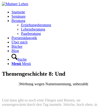
Startseite
Seminare
Beratung
Erziehungsberatung
Lebensberatung
Paarberatung
Poesiepädagogik
Über mich
Bücher
Blog
Suche
Menü
Menü
Themengeschichte 8: Und
|Werbung wegen Namensnennung, unbezahlt|
Und dann gibt es noch erste Fliegen und Bienen, sie
sonnengewärmt durch den Tag taumeln. Störche, hoch oben, in