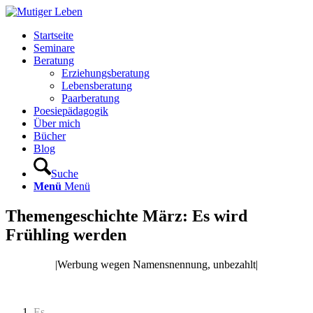
Startseite
Seminare
Beratung
Erziehungsberatung
Lebensberatung
Paarberatung
Poesiepädagogik
Über mich
Bücher
Blog
Suche
Menü
Menü
Themengeschichte März: Es wird
Frühling werden
|Werbung wegen Namensnennung, unbezahlt|
Es