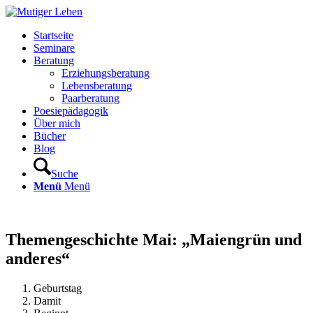
Startseite
Seminare
Beratung
Erziehungsberatung
Lebensberatung
Paarberatung
Poesiepädagogik
Über mich
Bücher
Blog
Suche
Menü
Menü
Themengeschichte Mai: „Maiengrün und
anderes“
Geburtstag
Damit