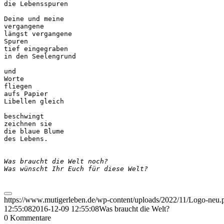
die Lebensspuren 

Deine und meine 

vergangene 

längst vergangene 

Spuren 

tief eingegraben 

in den Seelengrund 

und 

Worte

fliegen

aufs Papier 

Libellen gleich 

beschwingt 

zeichnen sie 

die blaue Blume

des Lebens.

Was braucht die Welt noch?
Was wünscht Ihr Euch für diese Welt?
https://www.mutigerleben.de/wp-content/uploads/2022/11/Logo-neu.
12:55:08
2016-12-09 12:55:08
Was braucht die Welt?
0
Kommentare