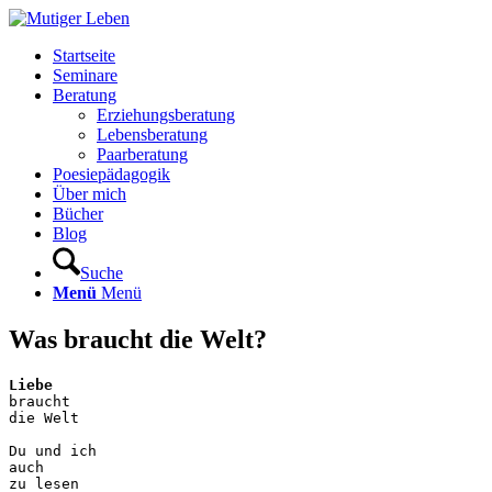
Startseite
Seminare
Beratung
Erziehungsberatung
Lebensberatung
Paarberatung
Poesiepädagogik
Über mich
Bücher
Blog
Suche
Menü
Menü
Was braucht die Welt?
Liebe
braucht 

die Welt 

Du und ich

auch

zu lesen 
