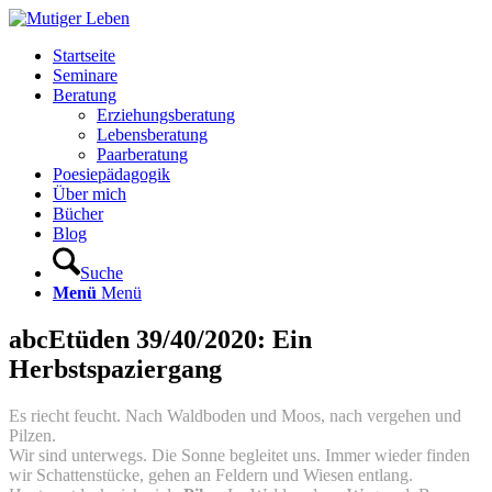
Startseite
Seminare
Beratung
Erziehungsberatung
Lebensberatung
Paarberatung
Poesiepädagogik
Über mich
Bücher
Blog
Suche
Menü
Menü
abcEtüden 39/40/2020: Ein
Herbstspaziergang
Es riecht feucht. Nach Waldboden und Moos, nach vergehen und
Pilzen.
Wir sind unterwegs. Die Sonne begleitet uns. Immer wieder finden
wir Schattenstücke, gehen an Feldern und Wiesen entlang.