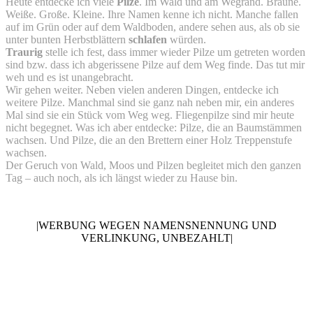
Heute entdecke ich viele
Pilze
. Im Wald und am Wegrand. Braune.
Weiße. Große. Kleine. Ihre Namen kenne ich nicht. Manche fallen
auf im Grün oder auf dem Waldboden, andere sehen aus, als ob sie
unter bunten Herbstblättern
schlafen
würden.
Traurig
stelle ich fest, dass immer wieder Pilze um getreten worden
sind bzw. dass ich abgerissene Pilze auf dem Weg finde. Das tut mir
weh und es ist unangebracht.
Wir gehen weiter. Neben vielen anderen Dingen, entdecke ich
weitere Pilze. Manchmal sind sie ganz nah neben mir, ein anderes
Mal sind sie ein Stück vom Weg weg. Fliegenpilze sind mir heute
nicht begegnet. Was ich aber entdecke: Pilze, die an Baumstämmen
wachsen. Und Pilze, die an den Brettern einer Holz Treppenstufe
wachsen.
Der Geruch von Wald, Moos und Pilzen begleitet mich den ganzen
Tag – auch noch, als ich längst wieder zu Hause bin.
|WERBUNG WEGEN NAMENSNENNUNG UND
VERLINKUNG, UNBEZAHLT|