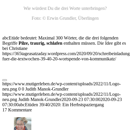
Wie würdest Du die drei Worte unterbringen?
Foto: © Erwin Grundler, Überlingen
abcEtüde bedeutet: Maximal 300 Wörter, die die drei folgenden
Begriffe
Pilze, traurig, schlafen
enthalten müssen. Die Idee gibt es
bei Christiane
https://365tageasatzaday.wordpress.com/2020/09/20/schreibeinladung
fuer-die-textwochen-39-40-20-wortspende-von-kommunikatz/
https://www.mutigerleben.de/wp-content/uploads/2022/11/Logo-
neu.png
0
0
Judith Manok-Grundler
https://www.mutigerleben.de/wp-content/uploads/2022/11/Logo-
neu.png
Judith Manok-Grundler
2020-09-23 07:30:00
2020-09-23
07:30:00
abcEtüden 39/40/2020: Ein Herbstspaziergang
17
Kommentare