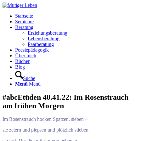
Startseite
Seminare
Beratung
Erziehungsberatung
Lebensberatung
Paarberatung
Poesiepädagogik
Über mich
Bücher
Blog
Suche
Menü
Menü
#abcEtüden 40.41.22: Im Rosenstrauch
am frühen Morgen
Im Rosenstrauch hocken Spatzen, sieben –
sie zetern und piepsen und plötzlich stieben
sie fort. Der dicke Kater von nebenan