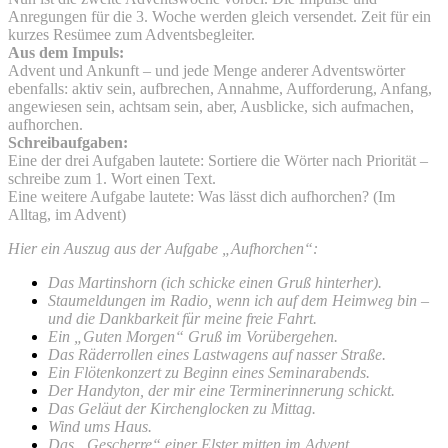
Anregungen für die 3. Woche werden gleich versendet. Zeit für ein
kurzes Resümee zum Adventsbegleiter.
Aus dem Impuls:
Advent und Ankunft – und jede Menge anderer Adventswörter
ebenfalls: aktiv sein, aufbrechen, Annahme, Aufforderung, Anfang,
angewiesen sein, achtsam sein, aber, Ausblicke, sich aufmachen,
aufhorchen.
Schreibaufgaben:
Eine der drei Aufgaben lautete: Sortiere die Wörter nach Priorität –
schreibe zum 1. Wort einen Text.
Eine weitere Aufgabe lautete: Was lässt dich aufhorchen? (Im
Alltag, im Advent)
Hier ein Auszug aus der Aufgabe „Aufhorchen“:
Das Martinshorn (ich schicke einen Gruß hinterher).
Staumeldungen im Radio, wenn ich auf dem Heimweg bin –
und die Dankbarkeit für meine freie Fahrt.
Ein „Guten Morgen“ Gruß im Vorübergehen.
Das Räderrollen eines Lastwagens auf nasser Straße.
Ein Flötenkonzert zu Beginn eines Seminarabends.
Der Handyton, der mir eine Terminerinnerung schickt.
Das Geläut der Kirchenglocken zu Mittag.
Wind ums Haus.
Das „Gescherre“ einer Elster mitten im Advent.