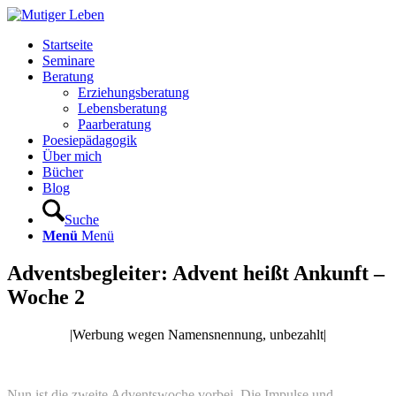
Startseite
Seminare
Beratung
Erziehungsberatung
Lebensberatung
Paarberatung
Poesiepädagogik
Über mich
Bücher
Blog
Suche
Menü
Menü
Adventsbegleiter: Advent heißt Ankunft –
Woche 2
|Werbung wegen Namensnennung, unbezahlt|
Nun ist die zweite Adventswoche vorbei. Die Impulse und