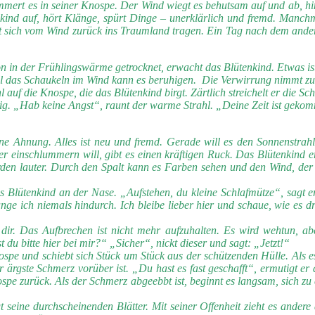
mmert es in seiner Knospe. Der Wind wiegt es behutsam auf und ab, hin
kind auf, hört Klänge, spürt Dinge – unerklärlich und fremd. Manchm
sst sich vom Wind zurück ins Traumland tragen. Ein Tag nach dem and
 in der Frühlingswärme getrocknet, erwacht das Blütenkind. Etwas ist a
al das Schaukeln im Wind kann es beruhigen. Die Verwirrung nimmt zu, b
l auf die Knospe, die das Blütenkind birgt. Zärtlich streichelt er die S
hig. „Hab keine Angst“, raunt der warme Strahl. „Deine Zeit ist geko
ine Ahnung. Alles ist neu und fremd. Gerade will es den Sonnenstrahl
er einschlummern will, gibt es einen kräftigen Ruck. Das Blütenkind er
n lauter. Durch den Spalt kann es Farben sehen und den Wind, der es 
 Blütenkind an der Nase. „Aufstehen, du kleine Schlafmütze“, sagt er 
ange ich niemals hindurch. Ich bleibe lieber hier und schaue, wie es
i dir. Das Aufbrechen ist nicht mehr aufzuhalten. Es wird wehtun, a
 du bitte hier bei mir?“ „Sicher“, nickt dieser und sagt: „Jetzt!“
ospe und schiebt sich Stück um Stück aus der schützenden Hülle. Als es
er ärgste Schmerz vorüber ist. „Du hast es fast geschafft“, ermutigt e
nospe zurück. Als der Schmerz abgeebbt ist, beginnt es langsam, sich z
t seine durchscheinenden Blätter. Mit seiner Offenheit zieht es ander