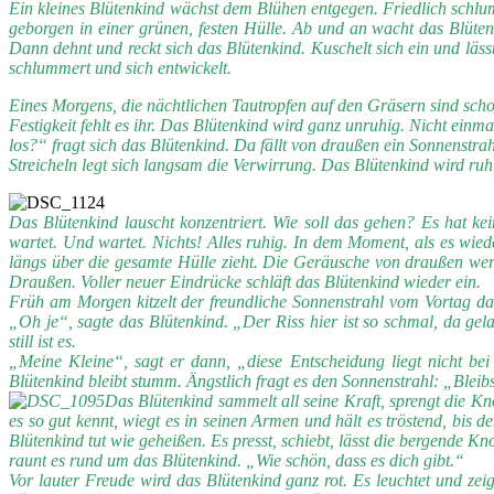
Ein kleines Blütenkind wächst dem Blühen entgegen. Friedlich schlu
geborgen in einer grünen, festen Hülle. Ab und an wacht das Blüten
Dann dehnt und reckt sich das Blütenkind. Kuschelt sich ein und lä
schlummert und sich entwickelt.
Eines Morgens, die nächtlichen Tautropfen auf den Gräsern sind schon
Festigkeit fehlt es ihr. Das Blütenkind wird ganz unruhig. Nicht einm
los?“ fragt sich das Blütenkind. Da fällt von draußen ein Sonnenstrah
Streicheln legt sich langsam die Verwirrung. Das Blütenkind wird ru
Das Blütenkind lauscht konzentriert. Wie soll das gehen? Es hat ke
wartet. Und wartet. Nichts! Alles ruhig. In dem Moment, als es wied
längs über die gesamte Hülle zieht. Die Geräusche von draußen werde
Draußen. Voller neuer Eindrücke schläft das Blütenkind wieder ein.
Früh am Morgen kitzelt der freundliche Sonnenstrahl vom Vortag das
„Oh je“, sagte das Blütenkind. „Der Riss hier ist so schmal, da gel
still ist es.
„Meine Kleine“, sagt er dann, „diese Entscheidung liegt nicht be
Blütenkind bleibt stumm. Ängstlich fragt es den Sonnenstrahl: „Bleibst
Das Blütenkind sammelt all seine Kraft, sprengt die Kn
es so gut kennt, wiegt es in seinen Armen und hält es tröstend, bis d
Blütenkind tut wie geheißen. Es presst, schiebt, lässt die bergende K
raunt es rund um das Blütenkind. „Wie schön, dass es dich gibt.“
Vor lauter Freude wird das Blütenkind ganz rot. Es leuchtet und zeig