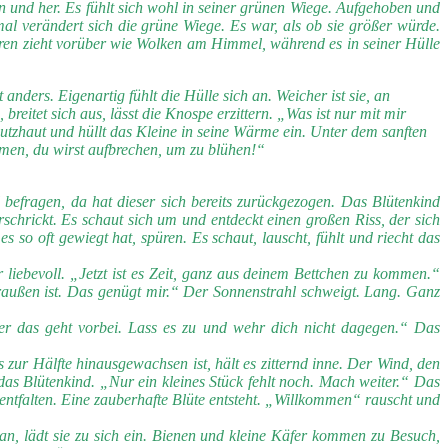
 und her. Es fühlt sich wohl in seiner grünen Wiege. Aufgehoben und
al verändert sich die grüne Wiege. Es war, als ob sie größer würde.
eren zieht vorüber wie Wolken am Himmel, während es in seiner Hülle
nders. Eigenartig fühlt die Hülle sich an. Weicher ist sie, an
reitet sich aus, lässt die Knospe erzittern. „Was ist nur mit mir
chutzhaut und hüllt das Kleine in seine Wärme ein. Unter dem sanften
mmen, du wirst aufbrechen, um zu blühen!“
 befragen, da hat dieser sich bereits zurückgezogen. Das Blütenkind
schrickt. Es schaut sich um und entdeckt einen großen Riss, der sich
so oft gewiegt hat, spüren. Es schaut, lauscht, fühlt und riecht das
liebevoll. „Jetzt ist es Zeit, ganz aus deinem Bettchen zu kommen.“
 draußen ist. Das genügt mir.“ Der Sonnenstrahl schweigt. Lang. Ganz
ber das geht vorbei. Lass es zu und wehr dich nicht dagegen.“ Das
 zur Hälfte hinausgewachsen ist, hält es zitternd inne. Der Wind, den
r das Blütenkind. „Nur ein kleines Stück fehlt noch. Mach weiter.“ Das
u entfalten. Eine zauberhafte Blüte entsteht. „Willkommen“ rauscht und
e an, lädt sie zu sich ein. Bienen und kleine Käfer kommen zu Besuch,