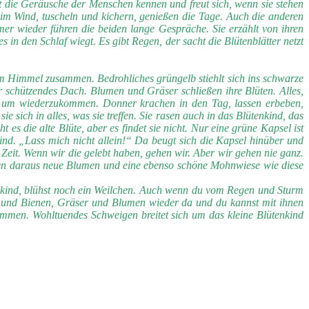
t die Geräusche der Menschen kennen und freut sich, wenn sie stehen
r im Wind, tuscheln und kichern, genießen die Tage. Auch die anderen
er wieder führen die beiden lange Gespräche. Sie erzählt von ihren
in den Schlaf wiegt. Es gibt Regen, der sacht die Blütenblätter netzt
 am Himmel zusammen. Bedrohliches grüngelb stiehlt sich ins schwarze
er schützendes Dach. Blumen und Gräser schließen ihre Blüten. Alles,
en, um wiederzukommen. Donner krachen in den Tag, lassen erbeben,
ch in alles, was sie treffen. Sie rasen auch in das Blütenkind, das
es die alte Blüte, aber es findet sie nicht. Nur eine grüne Kapsel ist
kind. „Lass mich nicht allein!“ Da beugt sich die Kapsel hinüber und
e Zeit. Wenn wir die gelebt haben, gehen wir. Aber wir gehen nie ganz.
ehen daraus neue Blumen und eine ebenso schöne Mohnwiese wie diese
tenkind, blühst noch ein Weilchen. Auch wenn du vom Regen und Sturm
er und Bienen, Gräser und Blumen wieder da und du kannst mit ihnen
ummen. Wohltuendes Schweigen breitet sich um das kleine Blütenkind