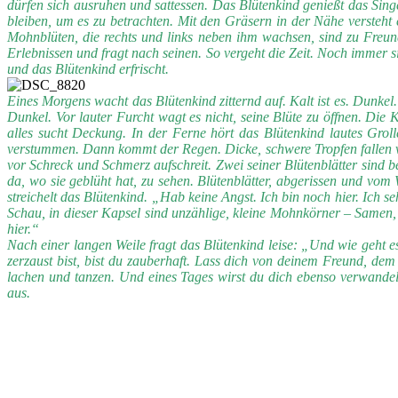
dürfen sich ausruhen und sattessen. Das Blütenkind genießt das Sin
bleiben, um es zu betrachten. Mit den Gräsern in der Nähe versteht 
Mohnblüten, die rechts und links neben ihm wachsen, sind zu Freun
Erlebnissen und fragt nach seinen. So vergeht die Zeit. Noch immer s
und das Blütenkind erfrischt.
Eines Morgens wacht das Blütenkind zitternd auf. Kalt ist es. Dunke
Dunkel. Vor lauter Furcht wagt es nicht, seine Blüte zu öffnen. Die
alles sucht Deckung. In der Ferne hört das Blütenkind lautes Gro
verstummen. Dann kommt der Regen. Dicke, schwere Tropfen fallen vo
vor Schreck und Schmerz aufschreit. Zwei seiner Blütenblätter sind be
da, wo sie geblüht hat, zu sehen. Blütenblätter, abgerissen und vom
streichelt das Blütenkind. „Hab keine Angst. Ich bin noch hier. Ich s
Schau, in dieser Kapsel sind unzählige, kleine Mohnkörner – Samen
hier.“
Nach einer langen Weile fragt das Blütenkind leise: „Und wie geht 
zerzaust bist, bist du zauberhaft. Lass dich von deinem Freund, d
lachen und tanzen. Und eines Tages wirst du dich ebenso verwandel
aus.