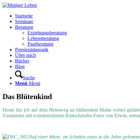
Startseite
Seminare
Beratung
Erziehungsberatung
Lebensberatung
Paarberatung
Poesiepädagogik
Über mich
Bücher
Blog
Suche
Menü
Menü
Das Blütenkind
Heute bin ich auf dem Heimweg an blühendem Mohn vorbei gefahren – 
Zusammen mit wunderschönen Klatschmohn-Fotos von Erwin, entstand d
Auf einer Wiese, im Schatten eines in die Jahre gekomm