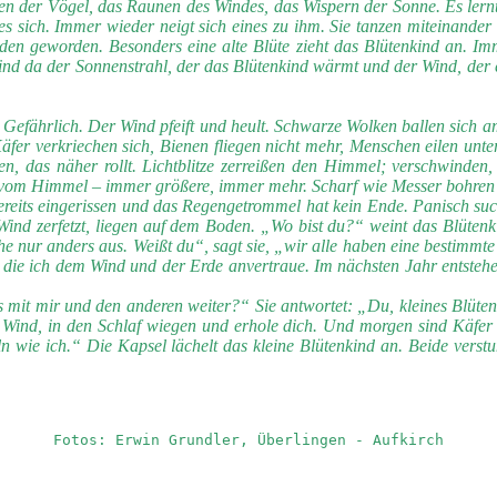
gen der Vögel, das Raunen des Windes, das Wispern der Sonne. Es lern
es sich. Immer wieder neigt sich eines zu ihm. Sie tanzen miteinande
den geworden. Besonders eine alte Blüte zieht das Blütenkind an. Imm
ind da der Sonnenstrahl, der das Blütenkind wärmt und der Wind, der es 
l. Gefährlich. Der Wind pfeift und heult. Schwarze Wolken ballen sich
 Käfer verkriechen sich, Bienen fliegen nicht mehr, Menschen eilen unt
llen, das näher rollt. Lichtblitze zerreißen den Himmel; verschwind
m Himmel – immer größere, immer mehr. Scharf wie Messer bohren sie si
reits eingerissen und das Regengetrommel hat kein Ende. Panisch sucht 
 Wind zerfetzt, liegen auf dem Boden. „Wo bist du?“ weint das Blüten
ehe nur anders aus. Weißt du“, sagt sie, „wir alle haben eine bestimmt
, die ich dem Wind und der Erde anvertraue. Im nächsten Jahr entst
es mit mir und den anderen weiter?“ Sie antwortet: „Du, kleines Blü
em Wind, in den Schlaf wiegen und erhole dich. Und morgen sind Käf
n wie ich.“ Die Kapsel lächelt das kleine Blütenkind an. Beide verst
Fotos: Erwin Grundler, Überlingen - Aufkirch