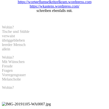
https://wortgeflumselkritzelkram.wordpress.com
https://wkastens.wordpress.com/
schreiben ebenfalls mit.
Wohin?
Tische und Stühle
verwaist
übriggeblieben
leer
der Mensch
allein
Wohin?
Mit Wünschen
Freude
Fragen
Vorregengrauer
Melancholie
Wohin?