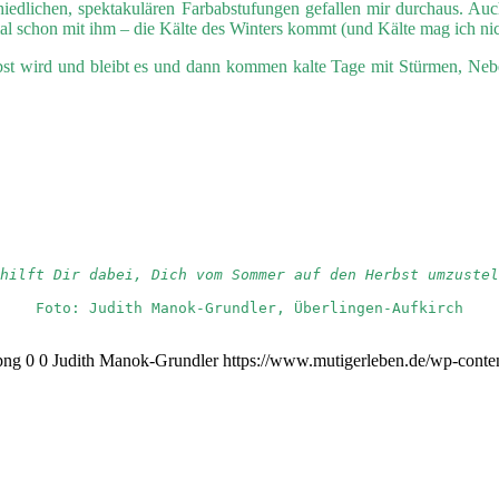
chiedlichen, spektakulären Farbabstufungen gefallen mir durchaus. A
l schon mit ihm – die Kälte des Winters kommt (und Kälte mag ich nich
rbst wird und bleibt es und dann kommen kalte Tage mit Stürmen, Nebel
hilft Dir dabei, Dich vom Sommer auf den Herbst umzustel
Foto: Judith Manok-Grundler, Überlingen-Aufkirch
png
0
0
Judith Manok-Grundler
https://www.mutigerleben.de/wp-conte