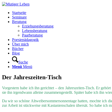
Startseite
Seminare
Beratung
Erziehungsberatung
Lebensberatung
Paarberatung
Poesiepädagogik
Über mich
Bücher
Blog
Suche
Menü
Menü
Der Jahreszeiten-Tisch
Vorgestern habe ich ihn gerichtet – den Jahreszeiten-Tisch. Er gehör
sie ihn irgendwann alleine zusammengestellt. Später habe ich ihn wied
Da wir so schöne Altweibersommersonnentage hatten, mochte ich d
zur Arbeit ist stückweise mit Kastanienschalen übersät. So habe ich