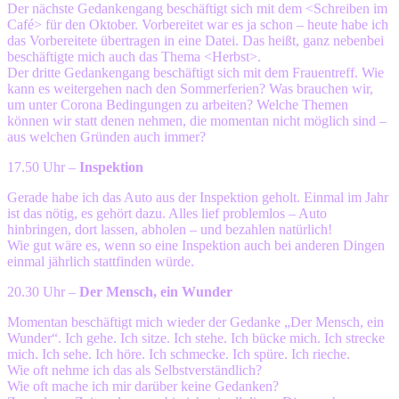
Der nächste Gedankengang beschäftigt sich mit dem <Schreiben im
Café> für den Oktober. Vorbereitet war es ja schon – heute habe ich
das Vorbereitete übertragen in eine Datei. Das heißt, ganz nebenbei
beschäftigte mich auch das Thema <Herbst>.
Der dritte Gedankengang beschäftigt sich mit dem Frauentreff. Wie
kann es weitergehen nach den Sommerferien? Was brauchen wir,
um unter Corona Bedingungen zu arbeiten? Welche Themen
können wir statt denen nehmen, die momentan nicht möglich sind –
aus welchen Gründen auch immer?
17.50 Uhr –
Inspektion
Gerade habe ich das Auto aus der Inspektion geholt. Einmal im Jahr
ist das nötig, es gehört dazu. Alles lief problemlos – Auto
hinbringen, dort lassen, abholen – und bezahlen natürlich!
Wie gut wäre es, wenn so eine Inspektion auch bei anderen Dingen
einmal jährlich stattfinden würde.
20.30 Uhr –
Der Mensch, ein Wunder
Momentan beschäftigt mich wieder der Gedanke „Der Mensch, ein
Wunder“. Ich gehe. Ich sitze. Ich stehe. Ich bücke mich. Ich strecke
mich. Ich sehe. Ich höre. Ich schmecke. Ich spüre. Ich rieche.
Wie oft nehme ich das als Selbstverständlich?
Wie oft mache ich mir darüber keine Gedanken?