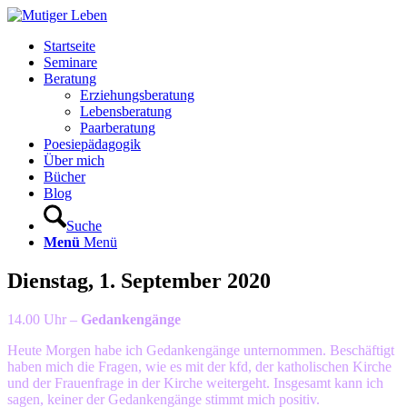
Startseite
Seminare
Beratung
Erziehungsberatung
Lebensberatung
Paarberatung
Poesiepädagogik
Über mich
Bücher
Blog
Suche
Menü
Menü
Dienstag, 1. September 2020
14.00 Uhr –
Gedankengänge
Heute Morgen habe ich Gedankengänge unternommen. Beschäftigt
haben mich die Fragen, wie es mit der kfd, der katholischen Kirche
und der Frauenfrage in der Kirche weitergeht. Insgesamt kann ich
sagen, keiner der Gedankengänge stimmt mich positiv.