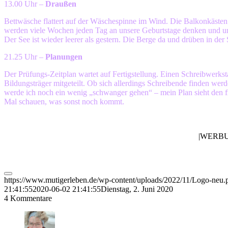
13.00 Uhr –
Draußen
Bettwäsche flattert auf der Wäschespinne im Wind. Die Balkonkästen 
werden viele Wochen jeden Tag an unsere Geburtstage denken und u
Der See ist wieder leerer als gestern. Die Berge da und drüben in de
21.25 Uhr –
Planungen
Der Prüfungs-Zeitplan wartet auf Fertigstellung. Einen Schreibwerks
Bildungsträger mitgeteilt. Ob sich allerdings Schreibende finden werd
werde ich noch ein wenig „schwanger gehen“ – mein Plan sieht den fr
Mal schauen, was sonst noch kommt.
|WERB
https://www.mutigerleben.de/wp-content/uploads/2022/11/Logo-neu.
21:41:55
2020-06-02 21:41:55
Dienstag, 2. Juni 2020
4
Kommentare