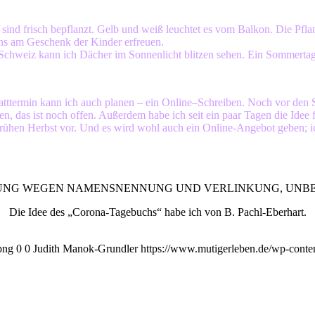
sind frisch bepflanzt. Gelb und weiß leuchtet es vom Balkon. Die Pfl
ns am Geschenk der Kinder erfreuen.
r Schweiz kann ich Dächer im Sonnenlicht blitzen sehen. Ein Sommertag
tatttermin kann ich auch planen – ein Online–Schreiben. Noch vor den 
en, das ist noch offen. Außerdem habe ich seit ein paar Tagen die Idee
ühen Herbst vor. Und es wird wohl auch ein Online-Angebot geben; ich 
UNG WEGEN NAMENSNENNUNG UND VERLINKUNG, UNBE
Die Idee des „Corona-Tagebuchs“ habe ich von B. Pachl-Eberhart.
png
0
0
Judith Manok-Grundler
https://www.mutigerleben.de/wp-conte