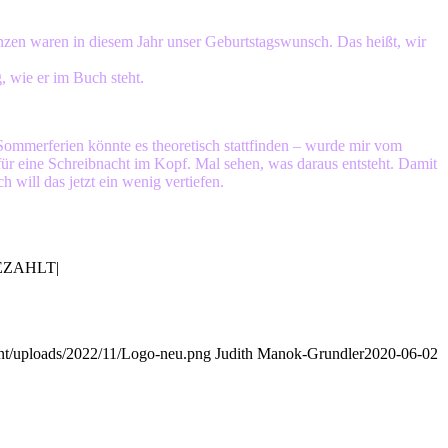
anzen waren in diesem Jahr unser Geburtstagswunsch. Das heißt, wir
, wie er im Buch steht.
Sommerferien könnte es theoretisch stattfinden – wurde mir vom
 für eine Schreibnacht im Kopf. Mal sehen, was daraus entsteht. Damit
will das jetzt ein wenig vertiefen.
ZAHLT|
nt/uploads/2022/11/Logo-neu.png
Judith Manok-Grundler
2020-06-02