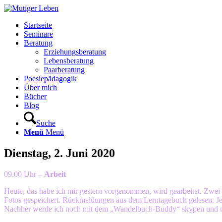
Startseite
Seminare
Beratung
Erziehungsberatung
Lebensberatung
Paarberatung
Poesiepädagogik
Über mich
Bücher
Blog
Suche
Menü
Menü
Dienstag, 2. Juni 2020
09.00 Uhr –
Arbeit
Heute, das habe ich mir gestern vorgenommen, wird gearbeitet. Zwei A
Fotos gespeichert. Rückmeldungen aus dem Lerntagebuch gelesen. Jed
Nachher werde ich noch mit dem „Wandelbuch-Buddy“ skypen und mic