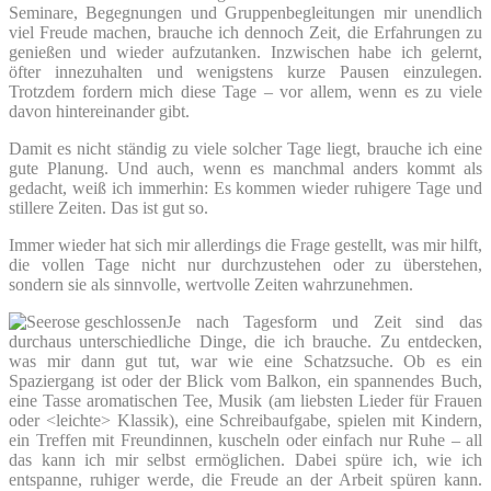
Seminare, Begegnungen und Gruppenbegleitungen mir unendlich
viel Freude machen, brauche ich dennoch Zeit, die Erfahrungen zu
genießen und wieder aufzutanken. Inzwischen habe ich gelernt,
öfter innezuhalten und wenigstens kurze Pausen einzulegen.
Trotzdem fordern mich diese Tage – vor allem, wenn es zu viele
davon hintereinander gibt.
Damit es nicht ständig zu viele solcher Tage liegt, brauche ich eine
gute Planung. Und auch, wenn es manchmal anders kommt als
gedacht, weiß ich immerhin: Es kommen wieder ruhigere Tage und
stillere Zeiten. Das ist gut so.
Immer wieder hat sich mir allerdings die Frage gestellt, was mir hilft,
die vollen Tage nicht nur durchzustehen oder zu überstehen,
sondern sie als sinnvolle, wertvolle Zeiten wahrzunehmen.
Je nach Tagesform und Zeit sind das
durchaus unterschiedliche Dinge, die ich brauche. Zu entdecken,
was mir dann gut tut, war wie eine Schatzsuche. Ob es ein
Spaziergang ist oder der Blick vom Balkon, ein spannendes Buch,
eine Tasse aromatischen Tee, Musik (am liebsten Lieder für Frauen
oder <leichte> Klassik), eine Schreibaufgabe, spielen mit Kindern,
ein Treffen mit Freundinnen, kuscheln oder einfach nur Ruhe – all
das kann ich mir selbst ermöglichen. Dabei spüre ich, wie ich
entspanne, ruhiger werde, die Freude an der Arbeit spüren kann.