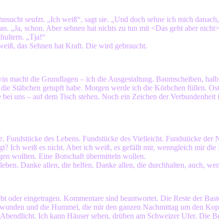
nsucht seufzt. „Ich weiß“, sagt sie. „Und doch sehne ich mich danach, 
n. „Ja, schon. Aber sehnen hat nichts zu tun mit <Das geht aber nicht
hultern. „Tja!“
 weiß, das Sehnen hat Kraft. Die wird gebraucht.
in macht die Grundlagen – ich die Ausgestaltung. Baumscheiben, halb
auf die Stäbchen getupft habe. Morgen werde ich die Körbchen füllen. Os
 bei uns – auf dem Tisch stehen. Noch ein Zeichen der Verbundenheit
. Fundstücke des Lebens. Fundstücke des Vielleicht. Fundstücke der
t? Ich weiß es nicht. Aber ich weiß, es gefällt mir, wenngleich mir di
agen wollten. Eine Botschaft übermitteln wollen.
leben. Danke allen, die helfen. Danke allen, die durchhalten, auch, wenn
bt oder eingetragen. Kommentare sind beantwortet. Die Reste der Baste
hwunden und die Hummel, die mir den ganzen Nachmittag um den Kopf 
Abendlicht. Ich kann Häuser sehen, drüben am Schweizer Ufer. Die Be