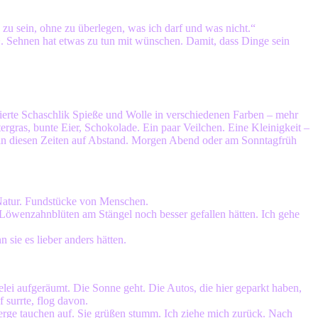
zu sein, ohne zu überlegen, was ich darf und was nicht.“
>. Sehnen hat etwas zu tun mit wünschen. Damit, dass Dinge sein
ierte Schaschlik Spieße und Wolle in verschiedenen Farben – mehr
tergras, bunte Eier, Schokolade. Ein paar Veilchen. Eine Kleinigkeit –
 in diesen Zeiten auf Abstand. Morgen Abend oder am Sonntagfrüh
 Natur. Fundstücke von Menschen.
e Löwenzahnblüten am Stängel noch besser gefallen hätten. Ich gehe
 sie es lieber anders hätten.
lei aufgeräumt. Die Sonne geht. Die Autos, die hier geparkt haben,
surrte, flog davon.
rge tauchen auf. Sie grüßen stumm. Ich ziehe mich zurück. Nach