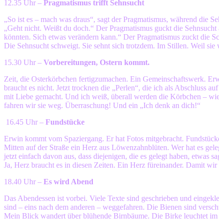
12.35 Uhr –
Pragmatismus trifft Sehnsucht
„So ist es – mach was draus“, sagt der Pragmatismus, während die Seh
„Geht nicht. Weißt du doch.“ Der Pragmatismus guckt die Sehnsucht a
könnten. Sich etwas verändern kann.“ Der Pragmatismus zuckt die Sc
Die Sehnsucht schweigt. Sie sehnt sich trotzdem. Im Stillen. Weil sie
15.30 Uhr –
Vorbereitungen, Ostern kommt.
Zeit, die Osterkörbchen fertigzumachen. Ein Gemeinschaftswerk. Erw
braucht es nicht. Jetzt trocknen die „Perlen“, die ich als Abschluss 
mit Liebe gemacht. Und ich weiß, überall werden die Körbchen – wie
fahren wir sie weg. Überraschung! Und ein „Ich denk an dich!“
16.45 Uhr –
Fundstücke
Erwin kommt vom Spaziergang. Er hat Fotos mitgebracht. Fundstücke
Mitten auf der Straße ein Herz aus Löwenzahnblüten. Wer hat es geleg
jetzt einfach davon aus, dass diejenigen, die es gelegt haben, etwas s
Ja, Herz braucht es in diesen Zeiten. Ein Herz füreinander. Damit wir 
18.40 Uhr –
Es wird Abend
Das Abendessen ist vorbei. Viele Texte sind geschrieben und eingekle
sind – eins nach dem anderen – weggefahren. Die Bienen sind versc
Mein Blick wandert über blühende Birnbäume. Die Birke leuchtet im 