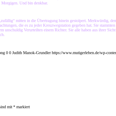
n Morgigen. Und bin denkbar.
ufällig“ mitten in die Übertragung hinein gestolpert. Merkwürdig, den 
tungen, die es zu jeder Kreuzwegstation gegeben hat. Sie stammten u.
m unschuldig Verurteilten einem Richter. Sie alle haben aus ihrer Sich
ch.
png
0
0
Judith Manok-Grundler
https://www.mutigerleben.de/wp-conte
sind mit
*
markiert