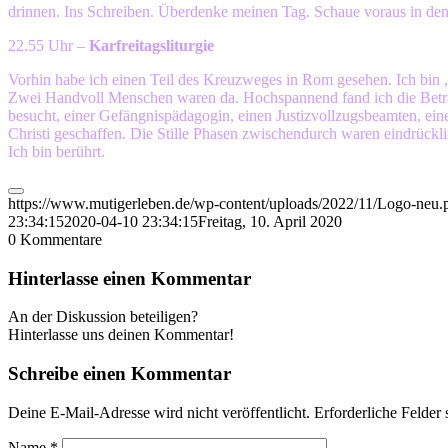
drinnen. Ins Schreiben. Überdenke meinen Tag. Schaue voraus in de
22.55 Uhr –
Karfreitagsliturgie
Vorhin habe ich einen Teil des Kreuzweges in Rom gesehen. Ich bin „z
Zwei Handvoll Menschen waren da. Hochspannend fand ich die Betrach
besucht, einer Gefängnispädagogin, einen Justizvollzugsbeamten, eine
Christi geschaffen. Die Stille Phasen zwischendurch waren eindrückli
Ich bin berührt.
https://www.mutigerleben.de/wp-content/uploads/2022/11/Logo-neu.
23:34:15
2020-04-10 23:34:15
Freitag, 10. April 2020
0
Kommentare
Hinterlasse einen Kommentar
An der Diskussion beteiligen?
Hinterlasse uns deinen Kommentar!
Schreibe einen Kommentar
Deine E-Mail-Adresse wird nicht veröffentlicht.
Erforderliche Felder 
Name
*