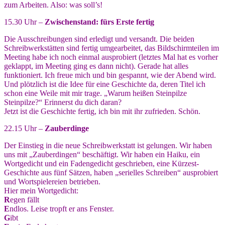
zum Arbeiten. Also: was soll’s!
15.30 Uhr –
Zwischenstand: fürs Erste fertig
Die Ausschreibungen sind erledigt und versandt. Die beiden
Schreibwerkstätten sind fertig umgearbeitet, das Bildschirmteilen im
Meeting habe ich noch einmal ausprobiert (letztes Mal hat es vorher
geklappt, im Meeting ging es dann nicht). Gerade hat alles
funktioniert. Ich freue mich und bin gespannt, wie der Abend wird.
Und plötzlich ist die Idee für eine Geschichte da, deren Titel ich
schon eine Weile mit mir trage. „Warum heißen Steinpilze
Steinpilze?“ Erinnerst du dich daran?
Jetzt ist die Geschichte fertig, ich bin mit ihr zufrieden. Schön.
22.15 Uhr –
Zauberdinge
Der Einstieg in die neue Schreibwerkstatt ist gelungen. Wir haben
uns mit „Zauberdingen“ beschäftigt. Wir haben ein Haiku, ein
Wortgedicht und ein Fadengedicht geschrieben, eine Kürzest-
Geschichte aus fünf Sätzen, haben „serielles Schreiben“ ausprobiert
und Wortspielereien betrieben.
Hier mein Wortgedicht:
R
egen fällt
E
ndlos. Leise tropft er ans Fenster.
G
ibt