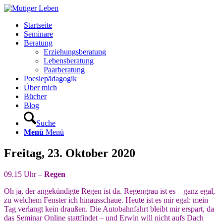
Startseite
Seminare
Beratung
Erziehungsberatung
Lebensberatung
Paarberatung
Poesiepädagogik
Über mich
Bücher
Blog
Suche
Menü
Menü
Freitag, 23. Oktober 2020
09.15 Uhr –
Regen
Oh ja, der angekündigte Regen ist da. Regengrau ist es – ganz egal,
zu welchem Fenster ich hinausschaue. Heute ist es mir egal: mein
Tag verlangt kein draußen. Die Autobahnfahrt bleibt mir erspart, da
das Seminar Online stattfindet – und Erwin will nicht aufs Dach