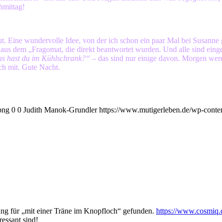
hmittag!
Eine wundervolle Idee, von der ich schon ein paar Mal bei Susanne g
aus dem „Fragomat, die direkt beantwortet wurden. Und alle sind eing
as hast du im Kühlschrank?“
– das sind nur einige davon. Morgen wer
ch mit. Gute Nacht.
png
0
0
Judith Manok-Grundler
https://www.mutigerleben.de/wp-conte
rung für „mit einer Träne im Knopfloch“ gefunden.
https://www.cosmiq
essant sind!