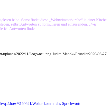
elesen habe. Sonst findet diese „Wohnzimmerkirche“ in einer Kirche
eladen, selbst Antworten zu formulieren und einzusenden.
„Wie
de ich Antworten finden.
nt/uploads/2022/11/Logo-neu.png
Judith Manok-Grundler
2020-03-27
.de/qa/show/3160621/Woher-kommt-das-Sprichwort/