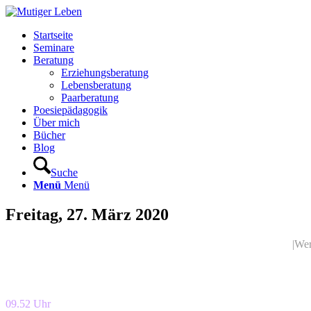
Startseite
Seminare
Beratung
Erziehungsberatung
Lebensberatung
Paarberatung
Poesiepädagogik
Über mich
Bücher
Blog
Suche
Menü
Menü
Freitag, 27. März 2020
|We
09.52 Uhr