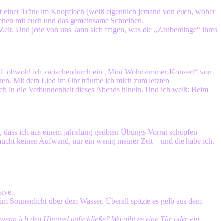
 mit einer Träne im Knopfloch (weiß eigentlich jemand von euch, woher
ehen mit euch und das gemeinsame Schreiben.
Zeit. Und jede von uns kann sich fragen, was die „Zauberdinge“ ihres
, obwohl ich zwischendurch ein „Mini-Wohnzimmer-Konzert“ von
ren. Mit dem Lied im Ohr träume ich mich zum letzten
ich in die Verbundenheit dieses Abends hinein. Und ich weiß: Beim
o, dass ich aus einem jahrelang geübten Übungs-Vorrat schöpfen
aucht keinen Aufwand, nur ein wenig meiner Zeit – und die habe ich.
sive.
im Sonnenlicht über dem Wasser. Überall spitzte es gelb aus dem
 wenn ich den Himmel aufschließe? Wo gibt es eine Tür oder ein