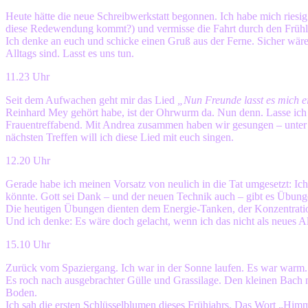
Heute hätte die neue Schreibwerkstatt begonnen. Ich habe mich riesig
diese Redewendung kommt?) und vermisse die Fahrt durch den Frühl
Ich denke an euch und schicke einen Gruß aus der Ferne. Sicher wäre
Alltags sind. Lasst es uns tun.
11.23 Uhr
Seit dem Aufwachen geht mir das Lied
„Nun Freunde lasst es mich 
Reinhard Mey gehört habe, ist der Ohrwurm da. Nun denn. Lasse ich
Frauentreffabend. Mit Andrea zusammen haben wir gesungen – unter a
nächsten Treffen will ich diese Lied mit euch singen.
12.20 Uhr
Gerade habe ich meinen Vorsatz von neulich in die Tat umgesetzt: Ic
könnte. Gott sei Dank – und der neuen Technik auch – gibt es Übunge
Die heutigen Übungen dienten dem Energie-Tanken, der Konzentrati
Und ich denke: Es wäre doch gelacht, wenn ich das nicht als neues Allt
15.10 Uhr
Zurück vom Spaziergang. Ich war in der Sonne laufen. Es war warm.
Es roch nach ausgebrachter Gülle und Grassilage. Den kleinen Bach 
Boden.
Ich sah die ersten Schlüsselblumen dieses Frühjahrs. Das Wort „Himme