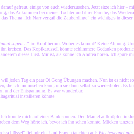
 darauf gefreut, einige von euch wiederzusehen. Jetzt sitze ich hier –
ing, das Ankommen bei meiner Tochter und ihrer Familie, das Wieders
 das Thema „Ich Narr vergaß die Zauberdinge“ ein wichtiges in dieser 
einmal sagen…“
im Kopf herum. Woher es kommt? Keine Ahnung. Und
 ihn kreisen. Das Kopfkarussell könnte schlimmere Gedanken produzie
nderem dieses Lied. Mir ist, als könne ich Andrea hören. Ich spüre m
h will jeden Tag ein paar Qi Gong Übungen machen. Nun ist es nicht s
n, die ich mir ansehen kann, um sie dann selbst zu wiederholen. Es br
on und der Entspannung. Es war wunderbar.
agsritual installieren könnte.
 Ich konnte mich auf einer Bank sonnen. Den Mantel aufknöpfen inklu
neben dem Weg hörte ich, bevor ich ihn sehen konnte. Mücken tanzten 
lsschlüssel“ fiel mir ein. Und Fragen tauchten auf:
Was begegnet mir,