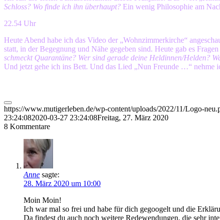
Schloss? Wo finde ich ihn überhaupt?
Ein wenig Philosophie am Nac
22.54 Uhr
Heute Abend habe ich das Video der „Wohnzimmerkirche“ angeschaut. 
statt, in der Begegnung und Nähe gegeben sind. Heute gab es Fragen 
schmeckt Quarantäne? Wer sind gerade deine Heldinnen/Helden? W
Und jetzt gehe ich ins Bett. Und das Lied „Nun Freunde …“ nehme i
https://www.mutigerleben.de/wp-content/uploads/2022/11/Logo-neu.
23:24:08
2020-03-27 23:24:08
Freitag, 27. März 2020
8
Kommentare
Anne
sagte:
28. März 2020 um 10:00
Moin Moin!
Ich war mal so frei und habe für dich gegoogelt und die Erklä
Da findest du auch noch weitere Redewendungen, die sehr inter