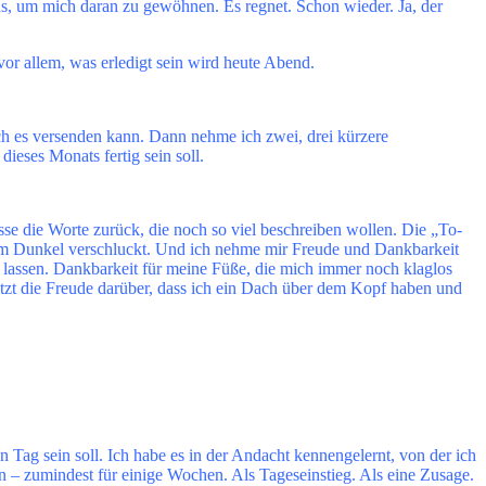
s, um mich daran zu gewöhnen. Es regnet. Schon wieder. Ja, der
 vor allem, was erledigt sein wird heute Abend.
ich es versenden kann. Dann nehme ich zwei, drei kürzere
eses Monats fertig sein soll.
sse die Worte zurück, die noch so viel beschreiben wollen. Die „To-
t vom Dunkel verschluckt. Und ich nehme mir Freude und Dankbarkeit
 lassen. Dankbarkeit für meine Füße, die mich immer noch klaglos
etzt die Freude darüber, dass ich ein Dach über dem Kopf haben und
Tag sein soll. Ich habe es in der Andacht kennengelernt, von der ich
ren – zumindest für einige Wochen. Als Tageseinstieg. Als eine Zusage.