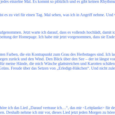
edes einzelne Mal. Es kommt so plötzlich und es gibt keinen Rhythmu
 ist es zu viel für einen Tag. Mal sehen, was ich in Angriff nehme. Und
ufgenommen. Jetzt warte ich darauf, dass es vollends hochlädt, damit 
itung der Homepage. Ich habe mir jetzt vorgenommen, dass sie Ende di
nten Farben, die ein Kontrapunkt zum Grau des Herbsttages sind. Ich la
den Regen zurück und den Wind. Den Blick über den See – der ist längs
für meine Hände, die mich Wäsche glattstreichen und Karotten schälen
 Grüns. Freude über das Setzen von „Erledigt-Häkchen“. Und nicht zul
öre ich das Lied „Darauf vertraue ich…“, das mir <Leitplanke> für den 
tarten. Deshalb nehme ich mir vor, dieses Lied jetzt jeden Morgen zu hö