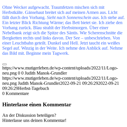
Ohne Wecker aufgewacht. Traumfetzen mischen sich mit
Herbstkälte. Gänsehaut breitet sich auf meinen Armen aus. Licht
fällt durch den Vorhang.
Sieht nach Sonnenschein aus
. Ich stehe auf.
Ein letzter Blick Richtung Wärme; das Bett bietet sie. Ich ziehe den
Vorhang zurück. Blau strahlt der Herbstmorgen. Über einer
Nebelbank zeigt sich die Spitze des Säntis. Wie Scherenschnitte die
Bergketten rechts und links davon. Der See – unbeschrieben. Von
einer Leuchtbahn geteilt. Dunkel und Hell. Jetzt taucht ein weißes
Segel auf. Winzig in der Weite. Ich nehme den Anblick auf. Nehme
das Bild mit. Beginne mein Tagwerk.
https://www.mutigerleben.de/wp-content/uploads/2022/11/Logo-
neu.png
0
0
Judith Manok-Grundler
https://www.mutigerleben.de/wp-content/uploads/2022/11/Logo-
neu.png
Judith Manok-Grundler
2022-09-21 09:26:29
2022-09-21
09:26:29
Herbst-Tagebuch
0
Kommentare
Hinterlasse einen Kommentar
An der Diskussion beteiligen?
Hinterlasse uns deinen Kommentar!