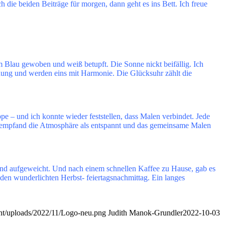
h die beiden Beiträge für morgen, dann geht es ins Bett. Ich freue
m Blau gewoben und weiß betupft. Die Sonne nickt beifällig. Ich
fnung und werden eins mit Harmonie. Die Glücksuhr zählt die
 – und ich konnte wieder feststellen, dass Malen verbindet. Jede
Ich empfand die Atmosphäre als entspannt und das gemeinsame Malen
hend aufgeweicht. Und nach einem schnellen Kaffee zu Hause, gab es
s den wunderlichten Herbst- feiertagsnachmittag. Ein langes
nt/uploads/2022/11/Logo-neu.png
Judith Manok-Grundler
2022-10-03