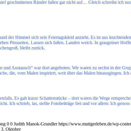
hief geschnittenen Ränder fallen gar nicht auf… Gleich schreibe ich noc
nd der Himmel sich sein Feiertagskleid anzieht. Es ist aus leuchtende
ehen Pirouetten. Lassen sich fallen. Landen weich. In grasgrüner Hof
hengroß, bleibt zurück.
und Austausch“ war dort angeboten. Wir waren zu sechst in der Gruppe
räche, die, vom Malen inspiriert, weit über das Malen hinausgingen. 
denfalls. Es gab kurze Schattenstücke – dort waren die Wege entsprec
t. Ich schrieb, las, stellte Fotobeiträge frei und vor allem: Ich genos
png
0
0
Judith Manok-Grundler
https://www.mutigerleben.de/wp-conte
 3. Oktober