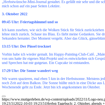
„Herbstwünsche-Mini-Journal gestaltet. Es gefällt mir sehr und die sc
mich schon auf ein paar Seiten Lektüre.
3. Oktober 2022
09:45 Uhr: Feiertagshimmel und so
Ich kann zusehen, wie sich die Wolken Stück für Stück zurückziehen u
lehne mich zurück. Schaue ins Blau. Es färbt meine Gedanken. Sie dr
Sekunden herunter. Der Moment vergeht. Aber das Glück, gänseblümc
13:15 Uhr: Der Pinsel trocknet
Vorhin habe ich wieder gemalt. Im Happy-Painting-Club-Café. „Malen 
von uns hatte ihr eigenes Mal-Projekt und es entwickelten sich Gesp
und Sprechen hat mir gutgetan. Ein Cupcake ist entstanden.
17:29 Uhr: Die Sonne wandert weg
Wir waren spazieren, mal eben 5 km in der Herbstsonne. Meistens je
noch Zeit auf dem Balkon. Die Sonne hüllte mich in eine Dicke aus Lich
Wochenende geht zu Ende. Jetzt bin ich angekommen im Oktober.
https://www.mutigerleben.de/wp-content/uploads/2022/11/Logo-neu.
19:23:51
2022-10-03 19:23:51
Herbst-Tagebuch: 2. Oktober, abends +